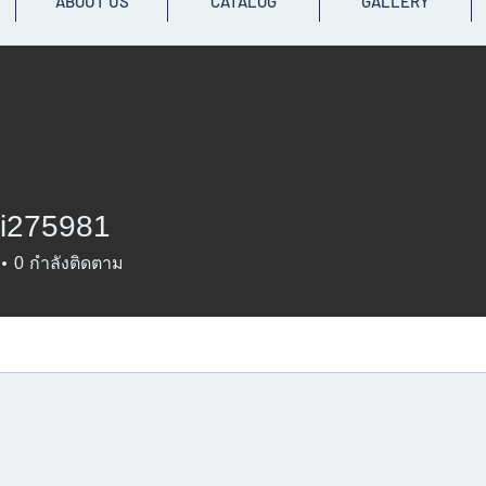
ABOUT US
CATALOG
GALLERY
i275981
5981
0
กำลังติดตาม