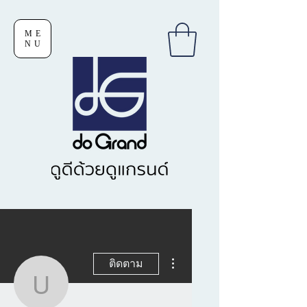
ME
NU
ขั้นตอนดำเนินการอื่นๆ
ติดตาม
uiyee17yui