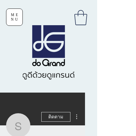
ME
NU
ขั้นตอนดำเนินการอื่นๆ
ติดตาม
sutham.yooy