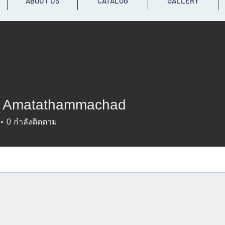
ABOUT US
CATALOG
GALLERY
a Amatathammachad
0
กำลังติดตาม