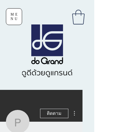
ME
NU
ขั้นตอนดำเนินการอื่นๆ
ติดตาม
pojwanaraks