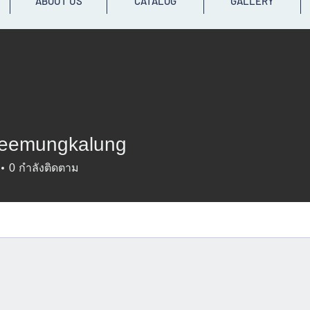
ABOUT US
CATALOG
GALLERY
eemungkalung
ungkalung
0
กำลังติดตาม