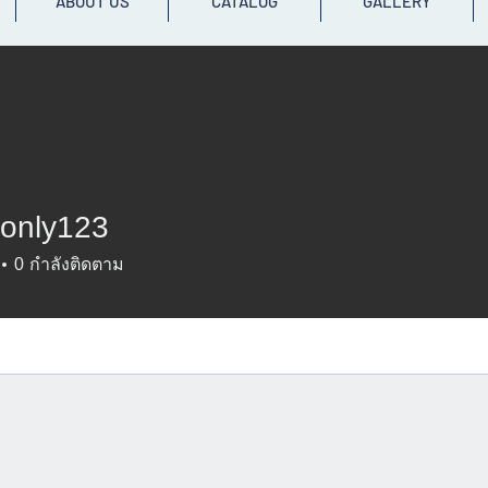
ABOUT US
CATALOG
GALLERY
aonly123
y123
0
กำลังติดตาม