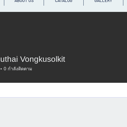
ABOUT US
CATALOG
GALLERY
uthai Vongkusolkit
i Vongkusolkit
0
กำลังติดตาม