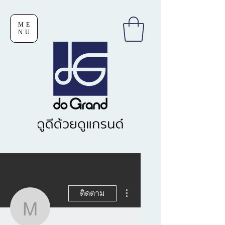
ME
NU
ขั้นตอนดำเนินการอื่นๆ
ติดตาม
mrneramit