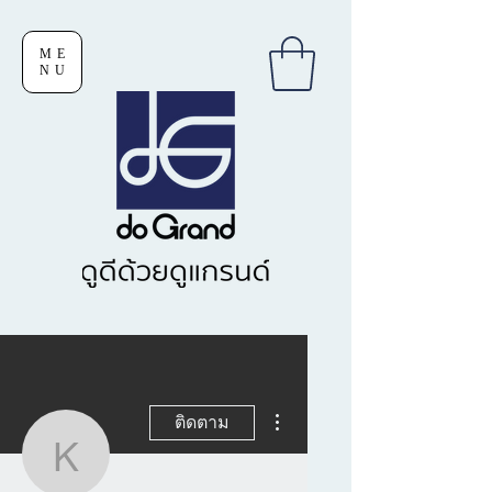
ME
NU
ขั้นตอนดำเนินการอื่นๆ
ติดตาม
kamolthip1945