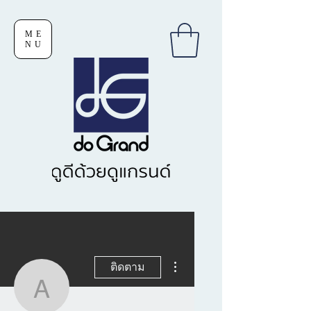
ME
NU
ขั้นตอนดำเนินการอื่นๆ
ติดตาม
Ampaithip Satanasatapo