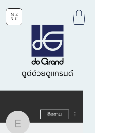
ME
NU
ขั้นตอนดำเนินการอื่นๆ
ติดตาม
eprommali