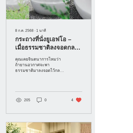
8 ก.ค. 2568
∙
1
นาที
กระถางที่นั่งยูเอฟโอ –
เมื่อธรรมชาติลงจอดกลาง
สวนของคุณ
คุณเคยจินตนาการไหมว่า
ถ้ายานอวกาศจะพา
ธรรมชาติมาลงจอดไว้กลาง
บ้าน มันจะมีหน้าตาเป็นแบบ
ไหน?
205
0
4