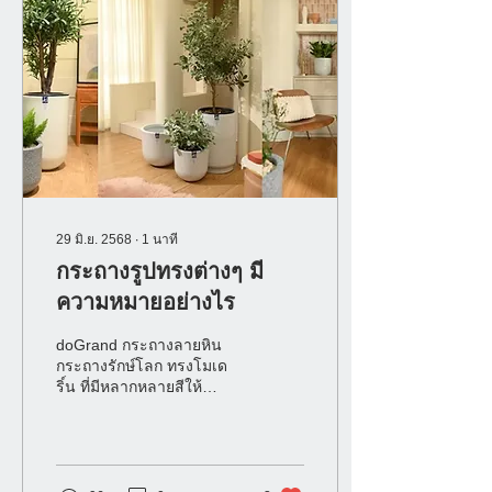
29 มิ.ย. 2568
∙
1
นาที
กระถางรูปทรงต่างๆ มี
ความหมายอย่างไร
doGrand กระถางลายหิน
กระถางรักษ์โลก ทรงโมเด
ริ์น ที่มีหลากหลายสีให้
เลือกสรรตามไลฟ์สไตล์ที่
เป็นคุณ ตกแต่งได้ทั้งภายใน
และภายนอกอาคาร มีหลาก
หลายแบบให้คุณเลือกสตาม
สไตล์ที่คุณชื่นชอบ น้ำหนัก