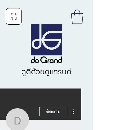
ME
NU
ขั้นตอนดำเนินการอื่นๆ
ติดตาม
dograndofficial