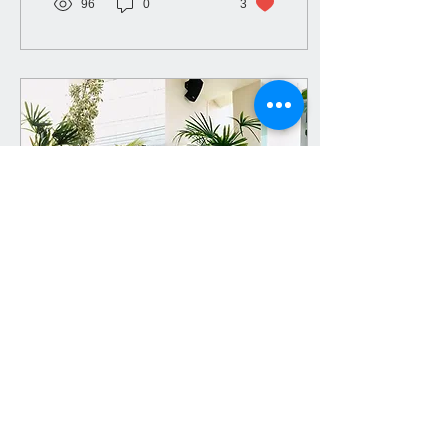
96
0
3
เบา แข็งแรง ทนทาน ใช้งาน
ได้ทั้งภายนอกและภายใน ใช้
งานได้ยาวนานกว่า 10 ปีน้ำ
หนักเบาแข็งแรงทนทานใช้
งานได้ทั้งภายนอกและ
ภายในใช้งานได้ยาวนาน
กว่า 10 ปี do Grand ได้นำ
เศษพลาสติกที่เหลือใช้จาก
อุตสาหกรรมพลาสติก มาบด
ผสมกับของใหม่ คิดค้นส่วน
ผสม จนเกิดลวดลายใหม่
คล้ายหินแกรนิต แต่มีน้ำ
หนักเบา แข็งแรง ทนทาน
ใช้งานได้นานกว่า
17 มิ.ย. 2568
∙
1
นาที
ปลูกต้นไม้ในกระถาง
ปลูกต้นไม้ในกระถาง…เริ่ม
ต้นง่ายกว่าที่คิด กับ
doGrand