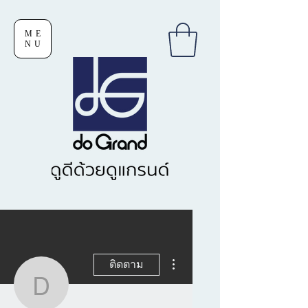
ME
NU
ขั้นตอนดำเนินการอื่นๆ
ติดตาม
deaw50