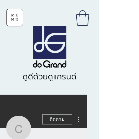
ME
NU
ขั้นตอนดำเนินการอื่นๆ
ติดตาม
Chollakrit Krittapakpapa