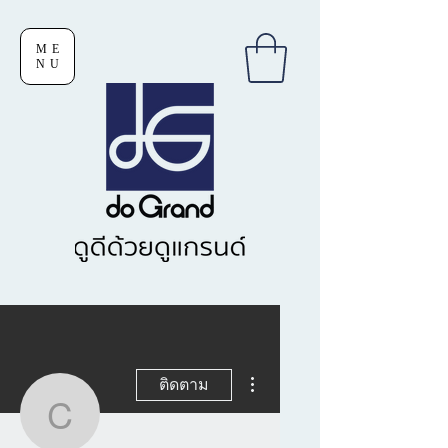
ME
NU
ขั้นตอนดำเนินการอื่นๆ
ติดตาม
chetchaikhaitongdi