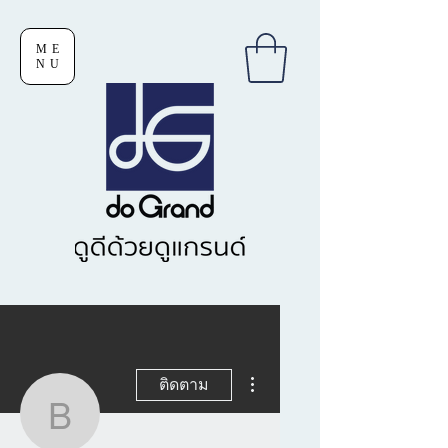
ME
NU
ขั้นตอนดำเนินการอื่นๆ
ติดตาม
boyphondet