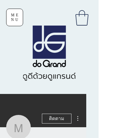
ME
NU
ขั้นตอนดำเนินการอื่นๆ
ติดตาม
miewpatch 29