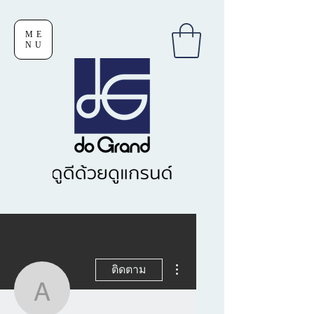
ME
NU
ขั้นตอนดำเนินการอื่นๆ
ติดตาม
adama5876501