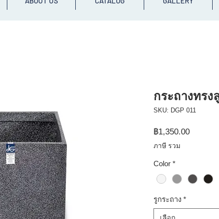
ABOUT US
CATALOG
GALLERY
กระถางทรงลู
SKU: DGP 011
ราคา
฿1,350.00
ภาษี รวม
Color
*
รูกระถาง
*
เลือก