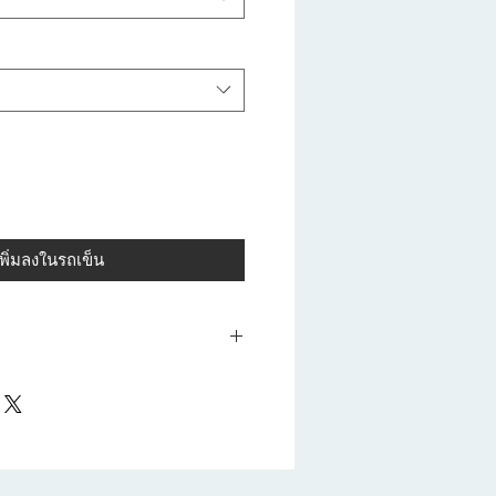
เพิ่มลงในรถเข็น
งโพลิเมอร์ลายหินแกรนิต