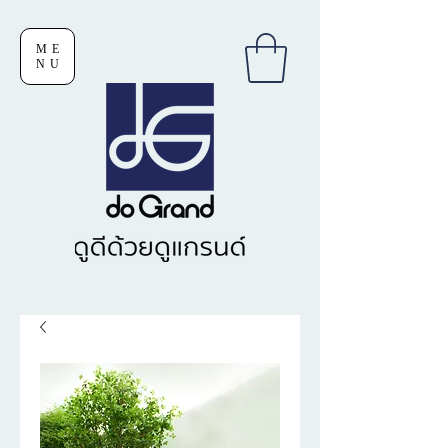
ME
NU