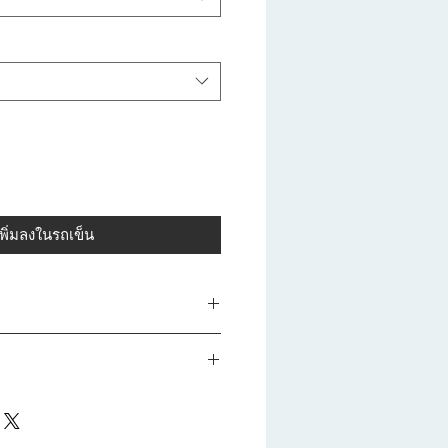
เพิ่มลงในรถเข็น
งโพลิเมอร์ลายหินแกรนิต
งโพลิเมอร์ลายหินแกรนิต