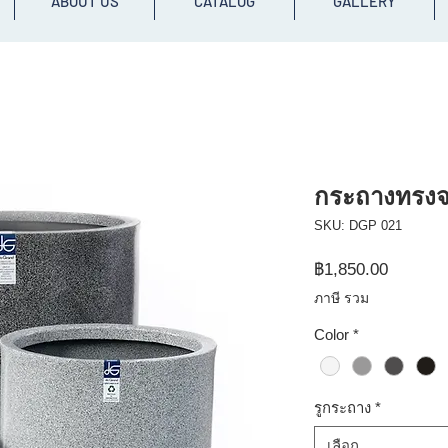
ABOUT US
CATALOG
GALLERY
กระถางทรงจอ
SKU: DGP 021
ราคา
฿1,850.00
ภาษี รวม
Color
*
รูกระถาง
*
เลือก